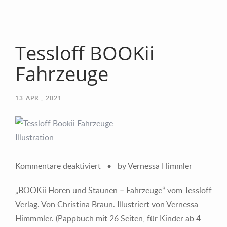
Tessloff BOOKii
Fahrzeuge
13
APR., 2021
für
Kommentare deaktiviert
•
by Vernessa Himmler
Tessloff
„BOOKii Hören und Staunen – Fahrzeuge“ vom Tessloff
BOOKii
Verlag. Von Christina Braun. Illustriert von Vernessa
Fahrzeuge
Himmmler. (Pappbuch mit 26 Seiten, für Kinder ab 4