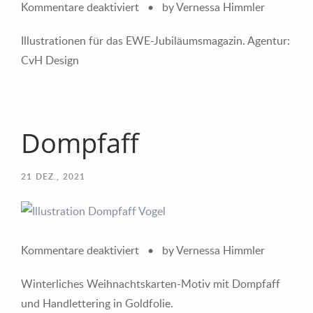
für
Kommentare deaktiviert
•
by Vernessa Himmler
EWE
Illustrationen für das EWE-Jubiläumsmagazin. Agentur:
Jubiläumsmagazin
CvH Design
Dompfaff
21
DEZ., 2021
für
Kommentare deaktiviert
•
by Vernessa Himmler
Dompfaff
Winterliches Weihnachtskarten-Motiv mit Dompfaff
und Handlettering in Goldfolie.